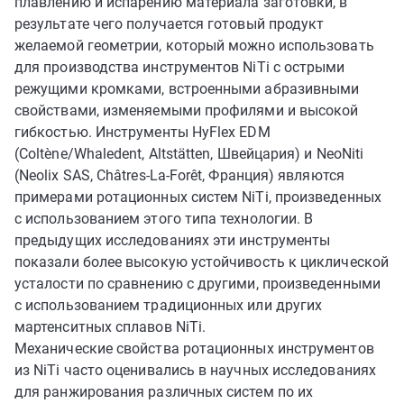
плавлению и испарению материала заготовки, в
результате чего получается готовый продукт
желаемой геометрии, который можно использовать
для производства инструментов NiTi с острыми
режущими кромками, встроенными абразивными
свойствами, изменяемыми профилями и высокой
гибкостью. Инструменты HyFlex EDM
(Coltène/Whaledent, Altstätten, Швейцария) и NeoNiti
(Neolix SAS, Châtres-La-Forêt, Франция) являются
примерами ротационных систем NiTi, произведенных
с использованием этого типа технологии. В
предыдущих исследованиях эти инструменты
показали более высокую устойчивость к циклической
усталости по сравнению с другими, произведенными
с использованием традиционных или других
мартенситных сплавов NiTi.
Механические свойства ротационных инструментов
из NiTi часто оценивались в научных исследованиях
для ранжирования различных систем по их