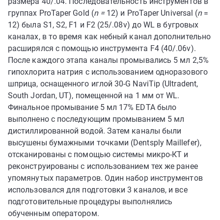
размера 40/.04. Последовательность инструментов в
группах ProTaper Gold (
n =
12) и ProTaper Universal (
n
=
12) была S1, S2, F1 и F2 (25/.08v) до WL в бугровых
каналах, в то время как небный канал дополнительно
расширялся с помощью инструмента F4 (40/.06v).
После каждого этапа каналы промывались 5 мл 2,5%
гипохлорита натрия с использованием одноразового
шприца, оснащенного иглой 30-G NaviTip (Ultradent,
South Jordan, UT), помещенной на 1 мм от WL.
Финальное промывание 5 мл 17% EDTA было
выполнено с последующим промыванием 5 мл
дистиллированной водой. Затем каналы были
высушены бумажными точками (Dentsply Maillefer),
отсканированы с помощью системы микро-КТ и
реконструированы с использованием тех же ранее
упомянутых параметров. Один набор инструментов
использовался для подготовки 3 каналов, и все
подготовительные процедуры выполнялись
обученным оператором.