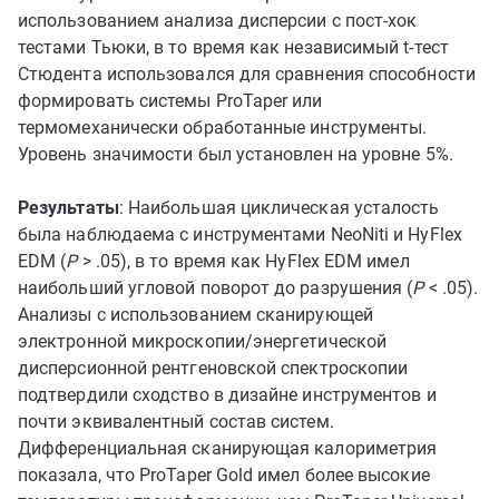
использованием анализа дисперсии с пост-хок
тестами Тьюки, в то время как независимый t-тест
Стюдента использовался для сравнения способности
формировать системы ProTaper или
термомеханически обработанные инструменты.
Уровень значимости был установлен на уровне 5%.
Результаты
: Наибольшая циклическая усталость
была наблюдаема с инструментами NeoNiti и HyFlex
EDM (
P
> .05), в то время как HyFlex EDM имел
наибольший угловой поворот до разрушения (
P
< .05).
Анализы с использованием сканирующей
электронной микроскопии/энергетической
дисперсионной рентгеновской спектроскопии
подтвердили сходство в дизайне инструментов и
почти эквивалентный состав систем.
Дифференциальная сканирующая калориметрия
показала, что ProTaper Gold имел более высокие