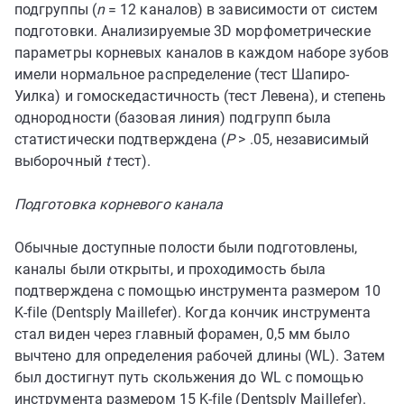
подгруппы (
n
= 12 каналов) в зависимости от систем
подготовки. Анализируемые 3D морфометрические
параметры корневых каналов в каждом наборе зубов
имели нормальное распределение (тест Шапиро-
Уилка) и гомоскедастичность (тест Левена), и степень
однородности (базовая линия) подгрупп была
статистически подтверждена (
P
> .05, независимый
выборочный
t
тест).
Подготовка корневого канала
Обычные доступные полости были подготовлены,
каналы были открыты, и проходимость была
подтверждена с помощью инструмента размером 10
K-file (Dentsply Maillefer). Когда кончик инструмента
стал виден через главный форамен, 0,5 мм было
вычтено для определения рабочей длины (WL). Затем
был достигнут путь скольжения до WL с помощью
инструмента размером 15 K-file (Dentsply Maillefer).