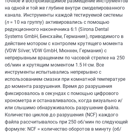
точное и воспроизводимое размещение инструментов
на одной и той же глубине внутри смоделированного
канала. Инструменты каждой тестируемой системы
(
n
= 10 на группу) активировались с помощью
редукционного наконечника 6:1 (Sirona Dental
Systems GmbH, Бенсхайм, Германия), приводимого в
действие мотором с контролем крутящего момента
(VDW Silver; VDW GmbH, Мюнхен, Германия) с
непрерывным вращением по часовой стрелке на 250
об/мин и крутящим моментом 1.5 Н·см. Все
инструменты испытывались непрерывно с
использованием смазки при комнатной температуре
до момента разрушения. Время до разрушения
фиксировалось в секундах с помощью цифрового
хронометра и останавливалось, когда визуально и/
или слышимо обнаруживалось разрушение файла.
Количество циклов до разрушения (NCF) каждого
файла рассчитывалось при 250 об/мин по следующей
формуле: NCF = количество оборотов в минуту (об/