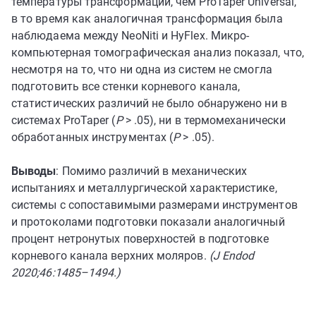
температуры трансформации, чем ProTaper Universal,
в то время как аналогичная трансформация была
наблюдаема между NeoNiti и HyFlex. Микро-
компьютерная томографическая анализ показал, что,
несмотря на то, что ни одна из систем не смогла
подготовить все стенки корневого канала,
статистических различий не было обнаружено ни в
системах ProTaper (
P
> .05), ни в термомеханически
обработанных инструментах (
P
> .05).
Выводы
: Помимо различий в механических
испытаниях и металлургической характеристике,
системы с сопоставимыми размерами инструментов
и протоколами подготовки показали аналогичный
процент нетронутых поверхностей в подготовке
корневого канала верхних моляров.
(J Endod
2020;46:1485–1494.)