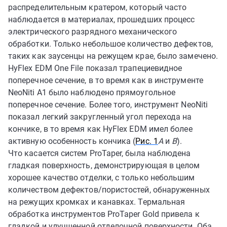
распределительным кратером, который часто
наблюдается в материалах, прошедших процесс
электрического разрядного механического
обработки. Только небольшое количество дефектов,
таких как заусенцы на режущем крае, было замечено.
HyFlex EDM One File показал трапециевидное
поперечное сечение, в то время как в инструменте
NeoNiti A1 было наблюдено прямоугольное
поперечное сечение. Более того, инструмент NeoNiti
показал легкий закругленный угол перехода на
кончике, в то время как HyFlex EDM имел более
активную особенность кончика (
Рис. 1
A
и
B
).
Что касается систем ProTaper, была наблюдена
гладкая поверхность, демонстрирующая в целом
хорошее качество отделки, с только небольшим
количеством дефектов/пористостей, обнаруженных
на режущих кромках и канавках. Термальная
обработка инструментов ProTaper Gold привела к
гладкой и улучшенной отделочной поверхности. Оба