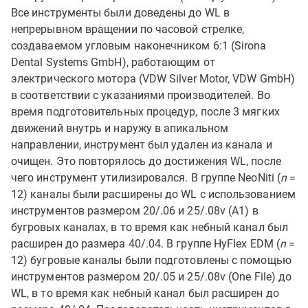
Все инструменты были доведены до WL в
непрерывном вращении по часовой стрелке,
создаваемом угловым наконечником 6:1 (Sirona
Dental Systems GmbH), работающим от
электрического мотора (VDW Silver Motor, VDW GmbH)
в соответствии с указаниями производителей. Во
время подготовительных процедур, после 3 мягких
движений внутрь и наружу в апикальном
направлении, инструмент был удален из канала и
очищен. Это повторялось до достижения WL, после
чего инструмент утилизировался. В группе NeoNiti (
n
=
12) каналы были расширены до WL с использованием
инструментов размером 20/.06 и 25/.08v (A1) в
бугровых каналах, в то время как небный канал был
расширен до размера 40/.04. В группе HyFlex EDM (
n
=
12) бугровые каналы были подготовлены с помощью
инструментов размером 20/.05 и 25/.08v (One File) до
WL, в то время как небный канал был расширен до