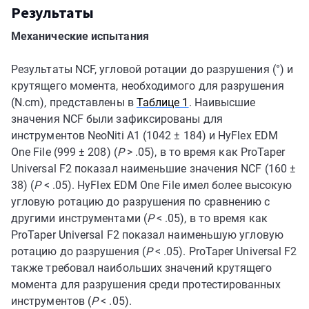
Результаты
Механические испытания
Результаты NCF, угловой ротации до разрушения (°) и
крутящего момента, необходимого для разрушения
(N.cm), представлены в
Таблице 1
. Наивысшие
значения NCF были зафиксированы для
инструментов NeoNiti A1 (1042 ± 184) и HyFlex EDM
One File (999 ± 208) (
P
> .05), в то время как ProTaper
Universal F2 показал наименьшие значения NCF (160 ±
38) (
P
< .05). HyFlex EDM One File имел более высокую
угловую ротацию до разрушения по сравнению с
другими инструментами (
P
< .05), в то время как
ProTaper Universal F2 показал наименьшую угловую
ротацию до разрушения (
P
< .05). ProTaper Universal F2
также требовал наибольших значений крутящего
момента для разрушения среди протестированных
инструментов (
P
< .05).