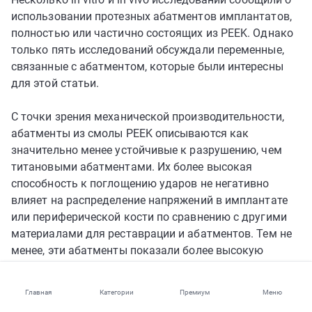
использовании протезных абатментов имплантатов,
полностью или частично состоящих из PEEK. Однако
только пять исследований обсуждали переменные,
связанные с абатментом, которые были интересны
для этой статьи.
С точки зрения механической производительности,
абатменты из смолы PEEK описываются как
значительно менее устойчивые к разрушению, чем
титановыми абатментами. Их более высокая
способность к поглощению ударов не негативно
влияет на распределение напряжений в имплантате
или периферической кости по сравнению с другими
материалами для реставрации и абатментов. Тем не
менее, эти абатменты показали более высокую
концентрацию напряжений в реставрационных
коронках, что особенно актуально в случае
Главная
Категории
Премиум
Меню
центральных резцов, где реставрация тоньше, что