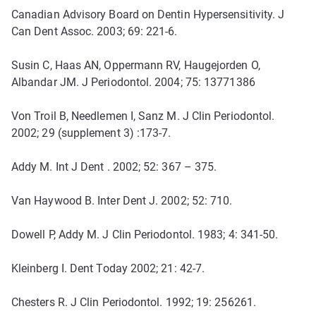
Canadian Advisory Board on Dentin Hypersensitivity. J
Can Dent Assoc. 2003; 69: 221-6.
Susin C, Haas AN, Oppermann RV, Haugejorden O,
Albandar JM. J Periodontol. 2004; 75: 13771386
Von Troil B, Needlemen I, Sanz M. J Clin Periodontol.
2002; 29 (supplement 3) :173-7.
Addy M. Int J Dent . 2002; 52: 367 – 375.
Van Haywood B. Inter Dent J. 2002; 52: 710.
Dowell P, Addy M. J Clin Periodontol. 1983; 4: 341-50.
Kleinberg I. Dent Today 2002; 21: 42-7.
Chesters R. J Clin Periodontol. 1992; 19: 256261.