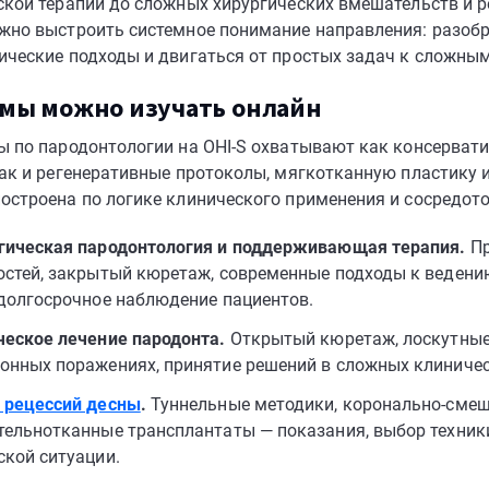
ской терапии до сложных хирургических вмешательств и р
жно выстроить системное понимание направления: разобр
ические подходы и двигаться от простых задач к сложным
емы можно изучать онлайн
ы по пародонтологии на OHI-S охватывают как консервати
так и регенеративные протоколы, мягкотканную пластику
остроена по логике клинического применения и сосредото
гическая пародонтология и поддерживающая терапия.
Пр
остей, закрытый кюретаж, современные подходы к ведени
 долгосрочное наблюдение пациентов.
ческое лечение пародонта.
Открытый кюретаж, лоскутные 
онных поражениях, принятие решений в сложных клиничес
 рецессий десны
.
Туннельные методики, коронально-смещё
тельнотканные трансплантаты — показания, выбор техник
ской ситуации.