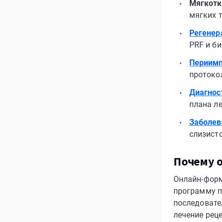
Мягкотк
мягких 
Регенер
PRF и б
Периимп
протоко
Диагнос
плана ле
Заболев
слизист
Почему 
Онлайн-форм
программу п
последовате
лечение рец