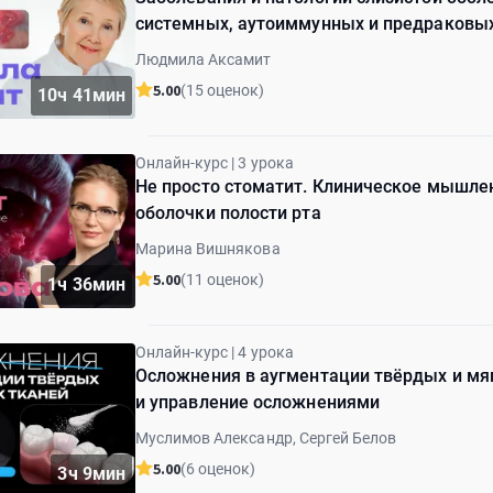
системных, аутоиммунных и предраковых
Людмила Аксамит
5.00
(15 оценок)
10ч 41мин
Онлайн-курс | 3 урока
Не просто стоматит. Клиническое мышле
оболочки полости рта
Марина Вишнякова
5.00
(11 оценок)
1ч 36мин
Онлайн-курс | 4 урока
Осложнения в аугментации твёрдых и мя
и управление осложнениями
Муслимов Александр, Сергей Белов
5.00
(6 оценок)
3ч 9мин