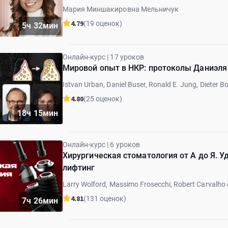
Мария Миншакировна Мельничук
4.79
(19 оценок)
5ч 32мин
Онлайн-курс | 17 уроков
Мировой опыт в НКР: протоколы Даниэля 
Istvan Urban, Daniel Buser, Ronald E. Jung, Dieter B
Shakeel Shahdad, Stephen Chen, Frank Schwarz, Al
4.80
(25 оценок)
18ч 15мин
Онлайн-курс | 6 уроков
Хирургическая стоматология от А до Я. У
лифтинг
Larry Wolford, Massimo Frosecchi, Robert Carvalho 
4.81
(131 оценок)
7ч 26мин