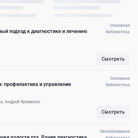
Основная
ый подход к диагностике и лечению
библиотека
Смотреть
Основная
в: профилактика и управление
библиотека
а, Андрей Яременко
Смотреть
Эксклюзивная
чки полости рта. Раняя диагностика
библиотека