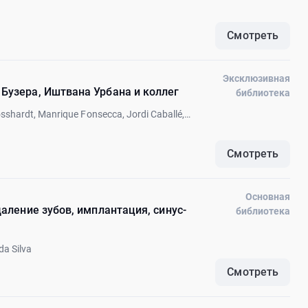
Смотреть
Эксклюзивная
Бузера, Иштвана Урбана и коллег
библиотека
osshardt, Manrique Fonsecca, Jordi Caballé,
berto Monje
Смотреть
Основная
даление зубов, имплантация, синус-
библиотека
da Silva
Смотреть