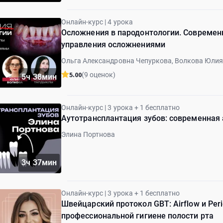
Онлайн-курс | 4 урока
Осложнения в пародонтологии. Современ
управления осложнениями
Ольга Александровна Чепуркова, Волкова Юли
5.00
(9 оценок)
5ч 38мин
Онлайн-курс | 3 урока + 1 бесплатно
Аутотрансплантация зубов: современная
Элина Портнова
3ч 37мин
Онлайн-курс | 3 урока + 1 бесплатно
Швейцарский протокол GBT: Airflow и Per
профессиональной гигиене полости рта