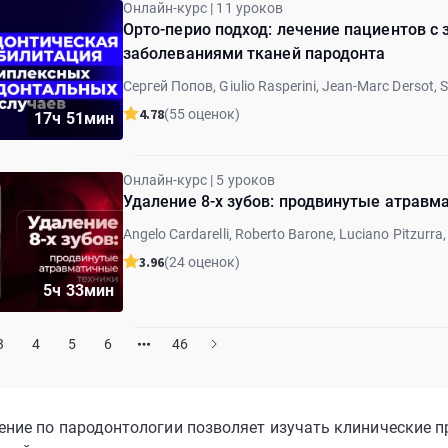
Онлайн-курс | 11 уроков
Орто-перио подход: лечение пациентов 
заболеваниями тканей пародонта
Сергей Попов, Giulio Rasperini, Jean-Marc Dersot, 
4.78
(55 оценок)
17ч 51мин
Онлайн-курс | 5 уроков
Удаление 8-х зубов: продвинутые атравм
Angelo Cardarelli, Roberto Barone, Luciano Pitzurra,
3.96
(24 оценок)
5ч 33мин
3
4
5
6
46
ение по пародонтологии позволяет изучать клинические п