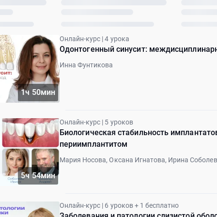
Онлайн-курс | 4 урока
Одонтогенный синусит: междисциплинарн
Инна Фунтикова
1ч 50мин
Онлайн-курс | 5 уроков
Биологическая стабильность имплантато
периимплантитом
Мария Носова, Оксана Игнатова, Ирина Соболев
5ч 54мин
Онлайн-курс | 6 уроков + 1 бесплатно
Заболевания и патологии слизистой оболо