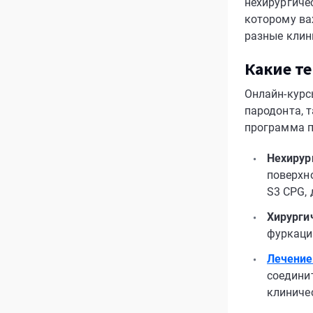
нехирургиче
которому ва
разные клин
Какие т
Онлайн-курс
пародонта, 
программа п
Нехирур
поверхн
S3 CPG,
Хирурги
фуркаци
Лечение
соедини
клиниче