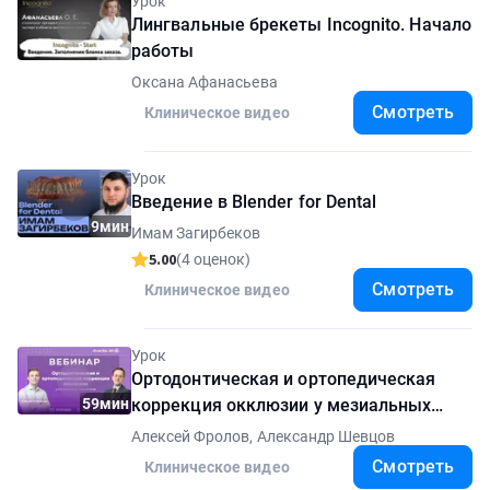
Урок
Лингвальные брекеты Incognito. Начало
работы
Оксана Афанасьева
Смотреть
Клиническое видео
Урок
Введение в Blender for Dental
9мин
Имам Загирбеков
5.00
(4 оценок)
Смотреть
Клиническое видео
Урок
Ортодонтическая и ортопедическая
59мин
коррекция окклюзии у мезиальных
пациентов
Алексей Фролов, Александр Шевцов
Смотреть
Клиническое видео