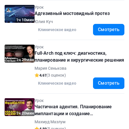
Урок
Адгезивный мостовидный протез
1ч 10мин
Юлия Куч
Смотреть
Клиническое видео
Урок
Full-Arch под ключ: диагностика,
1ч 29мин
планирование и хирургические решения
Мария Сенькова
4.67
(3 оценок)
Смотреть
Клиническое видео
Урок
Частичная адентия. Планирование
1ч 20мин
имплантации и создание
хирургического шаблона в RealGUIDE
Махмуд Мазлум
4.80
(5 оценок)