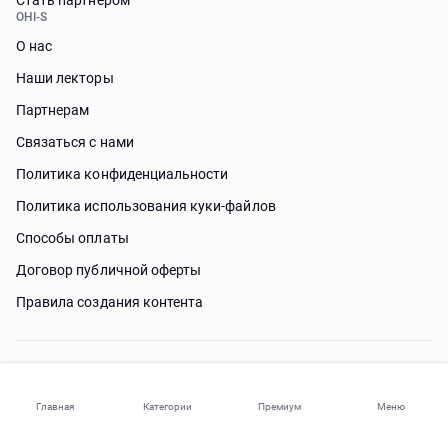
Стать партнером
OHI-S
О нас
Наши лекторы
Партнерам
Связаться с нами
Политика конфиденциальности
Политика использования куки-файлов
Способы оплаты
Договор публичной оферты
Правила создания контента
Нужна помощь?
Главная
Категории
Премиум
Меню
© 2026 ohi-s.com