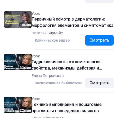
Урок
Первичный осмотр в дерматологии:
18мин
морфология элементов и симптоматика
Наталия Сирмайс
Смотреть
Клиническое видео
Урок
Гидроксикислоты в косметологии:
33мин
свойства, механизмы действия и
клиническое применение
Елена Петровская
Смотреть
Эксклюзивная библиотека
Урок
Техника выполнения и пошаговые
22мин
протоколы проведения пилингов