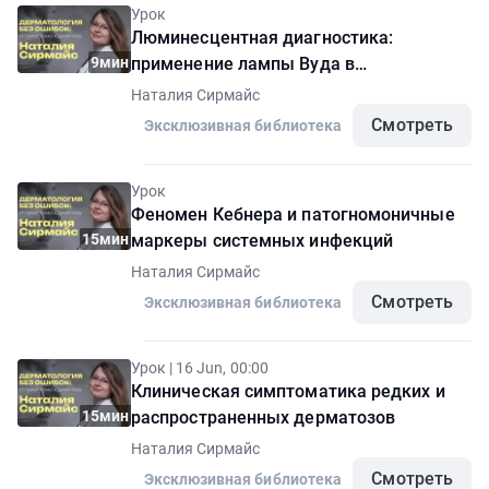
Урок
Люминесцентная диагностика:
9мин
применение лампы Вуда в
дерматологии
Наталия Сирмайс
Смотреть
Эксклюзивная библиотека
Урок
Феномен Кебнера и патогномоничные
15мин
маркеры системных инфекций
Наталия Сирмайс
Смотреть
Эксклюзивная библиотека
Урок | 16 Jun, 00:00
Клиническая симптоматика редких и
15мин
распространенных дерматозов
Наталия Сирмайс
Смотреть
Эксклюзивная библиотека