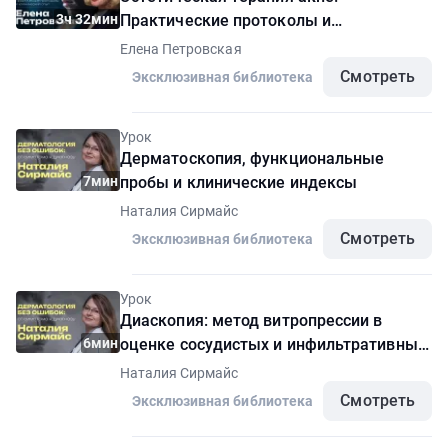
3ч 32мин
Практические протоколы и
клинический опыт
Елена Петровская
Смотреть
Эксклюзивная библиотека
Урок
Дерматоскопия, функциональные
7мин
пробы и клинические индексы
Наталия Сирмайс
Смотреть
Эксклюзивная библиотека
Урок
Диаскопия: метод витропрессии в
6мин
оценке сосудистых и инфильтративных
элементов
Наталия Сирмайс
Смотреть
Эксклюзивная библиотека