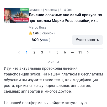
Семинар | Moscow | 3 - 4 Oct
Лечение сложных аномалий прикуса по
протоколам Марко Роса: ошибки, их
профилактика и исправление. Пакет
Marco Rosa
"Комфорт"
5.00
(3 оценок)
869 $
966 $
Участвовать
1
2
3
4
5
6
11
12 из 131
Изучите актуальные протоколы лечения
транспозиции зубов. На нашем платном и бесплатном
обучении вы изучите такие темы, как модификация
роста, применение функциональных аппаратов,
съемных аппаратов и многое другое.
На нашей платформе вы найдете актуальную