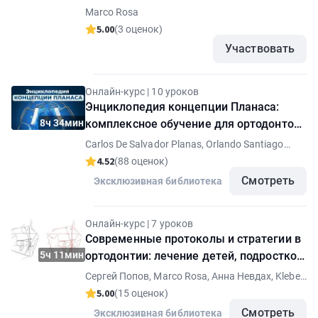
профилактика и исправление. Семинар
Marco Rosa
+ демонстрация практики. Тариф "ВИП"
5.00
(3 оценок)
Участвовать
Онлайн-курс | 10 уроков
Энциклопедия концепции Планаса:
8ч 34мин
комплексное обучение для ортодонтов
и зубных техников
Carlos De Salvador Planas, Orlando Santiago
Júnior
4.52
(88 оценок)
Смотреть
Эксклюзивная библиотека
Онлайн-курс | 7 уроков
Современные протоколы и стратегии в
5ч 11мин
ортодонтии: лечение детей, подростков,
взрослых
Сергей Попов, Marco Rosa, Анна Невдах, Kleber
Meireles
5.00
(15 оценок)
Смотреть
Эксклюзивная библиотека