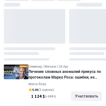
Семинар | Warsaw | 24 Apr
Лечение сложных аномалий прикуса по
протоколам Марко Роса: ошибки, их
профилактика и исправление. Семинар
Marco Rosa
"Стандарт"
5.00
(3 оценок)
1 124 $
1 249 $
Участвовать