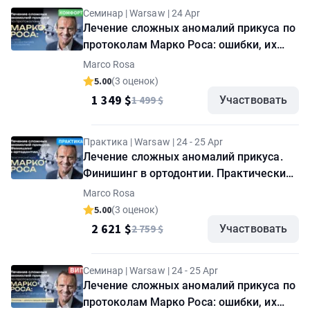
Семинар | Warsaw | 24 Apr
Лечение сложных аномалий прикуса по
протоколам Марко Роса: ошибки, их
профилактика и исправление. Семинар
Marco Rosa
"Комфорт"
5.00
(3 оценок)
1 349 $
1 499 $
Участвовать
Практика | Warsaw | 24 - 25 Apr
Лечение сложных аномалий прикуса.
Финишинг в ортодонтии. Практический
курс Марко Роса
Marco Rosa
5.00
(3 оценок)
2 621 $
2 759 $
Участвовать
Семинар | Warsaw | 24 - 25 Apr
Лечение сложных аномалий прикуса по
протоколам Марко Роса: ошибки, их