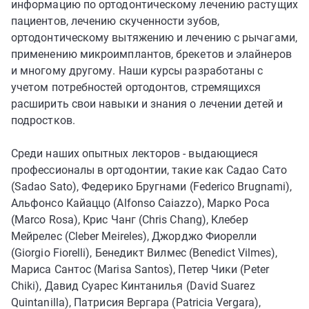
информацию по ортодонтическому лечению растущих
пациентов, лечению скученности зубов,
ортодонтическому вытяжению и лечению с рычагами,
применению микроимплантов, брекетов и элайнеров
и многому другому. Наши курсы разработаны с
учетом потребностей ортодонтов, стремящихся
расширить свои навыки и знания о лечении детей и
подростков.
Среди наших опытных лекторов - выдающиеся
профессионалы в ортодонтии, такие как Садао Сато
(Sadao Sato), Федерико Бругнами (Federico Brugnami),
Альфонсо Кайаццо (Alfonso Caiazzo), Марко Роса
(Marco Rosa), Крис Чанг (Chris Chang), Клебер
Мейрелес (Cleber Meireles), Джорджо Фиорелли
(Giorgio Fiorelli), Бенедикт Вилмес (Benedict Vilmes),
Мариса Сантос (Marisa Santos), Петер Чики (Peter
Chiki), Давид Суарес Кинтанилья (David Suarez
Quintanilla), Патрисия Вергара (Patricia Vergara),