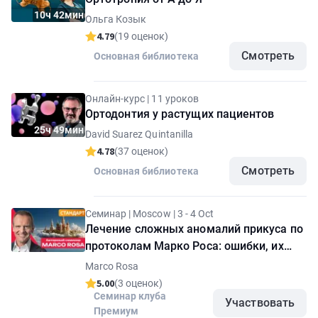
10ч 42мин
Ольга Козык
4.79
(19 оценок)
Смотреть
Основная библиотека
Онлайн-курс | 11 уроков
Ортодонтия у растущих пациентов
25ч 49мин
David Suarez Quintanilla
4.78
(37 оценок)
Смотреть
Основная библиотека
Семинар | Moscow | 3 - 4 Oct
Лечение сложных аномалий прикуса по
протоколам Марко Роса: ошибки, их
профилактика и исправление. Пакет
Marco Rosa
"Стандарт"
5.00
(3 оценок)
Семинар клуба
Участвовать
Премиум