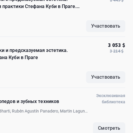
 практики Стефана Куби в Праге.
Участвовать
3 053 $
и и предсказуемая эстетика.
3 214 $
на Куби в Праге
Участвовать
Эксклюзивная
опедов и зубных техников
библиотека
 Bharti, Rubén Agustín Panadero, Martin Laguna,
Смотреть