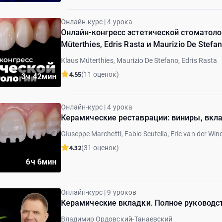
Онлайн-курс | 4 урока
Онлайн-конгресс эстетической стоматоло
Müterthies, Edris Rasta и Maurizio De Stefa
Klaus Müterthies, Maurizio De Stefano, Edris Rasta
4.55
(11 оценок)
3ч 42мин
Онлайн-курс | 4 урока
Керамические реставрации: виниры, вкла
Giuseppe Marchetti, Fabio Scutella, Eric van der Win
4.32
(31 оценок)
6ч 6мин
Онлайн-курс | 9 уроков
Керамические вкладки. Полное руководс
Владимир Ордовский-Танаевский