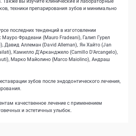
. Также вы изучите клинические и лабораторные
ков, техники препарирования зубов и минимально
рсе последних тенденций в изготовлении
 Мауро Фрадеани (Mauro Fradeani), Галип Гурел
ci), Давид Аллеман (David Alleman), Ян Хайто (Jan
ilati), Камилло Д'Арканджело (Camillo D'Arcangelo),
nuti), Марко Майолино (Marco Maiolino), Андраш
еставрации зубов после эндодонтического лечения,
ирования.
ентам качественное лечение с применением
овечных и эстетичных улыбок.