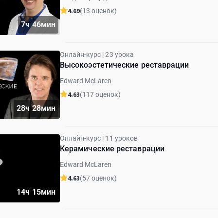
4.69
(13 оценок)
7ч 46мин
Онлайн-курс | 23 урока
Высокоэстетические реставрации
Edward McLaren
4.63
(117 оценок)
28ч 28мин
Онлайн-курс | 11 уроков
Керамические реставрации
Edward McLaren
4.63
(57 оценок)
14ч 15мин