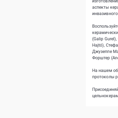
изготовлени
аспекты кер
инвазивного
Воспользуйт
керамических
(Galip Gurel
Hajtó), Стеф
Джузеппе Мар
Форштер (And
На нашем об
протоколы р
Присоединяй
цельнокерам