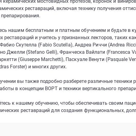
я керамических мостовидных протезов, коронок и виниров
амических реставраций, включая технику получения оттис
 препарирования.
есь нашим бесплатным и платным обучением и будьте в ку
 реставраций и учитесь у признанных лекторов, таких как
), Фабио Скутелла (Fabio Scutella), Андреа Риччи (Andrea Ric
ано Джелли (Stefano Gelli), Франческа Вайлати (Francesca Va
кетти (Giuseppe Marchetti), Паскуале Венути (Pasquale Ve
ras Forster) и многих других.
учении вы также подробно разберете различные техники р
аботы в концепции BOPT и техники вертикального препар
тесь к нашему обучению, чтобы обеспечивать своим паци
ических реставраций для создания функциональных, долг