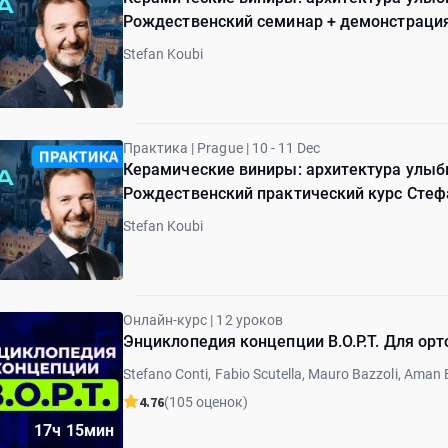
Рождественский семинар + демонстрация
Тариф "ВИП"
Stefan Koubi
Практика | Prague | 10 - 11 Dec
Керамические виниры: архитектура улыбк
Рождественский практический курс Стефа
Stefan Koubi
Онлайн-курс | 12 уроков
Энциклопедия концепции B.O.P.T. Для орт
Stefano Conti, Fabio Scutella, Mauro Bazzoli, Aman
Christian Abad Coronel
4.76
(105 оценок)
17ч 15мин