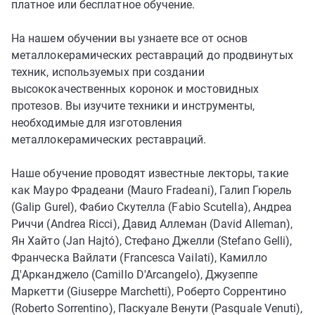
платное или бесплатное обучение.
На нашем обучении вы узнаете все от основ
металлокерамических реставраций до продвинутых
техник, используемых при создании
высококачественных коронок и мостовидных
протезов. Вы изучите техники и инструменты,
необходимые для изготовления
металлокерамических реставраций.
Наше обучение проводят известные лекторы, такие
как Мауро Фрадеани (Mauro Fradeani), Галип Гюрель
(Galip Gurel), Фабио Скутелла (Fabio Scutella), Андреа
Риччи (Andrea Ricci), Давид Аллеман (David Alleman),
Ян Хайто (Jan Hajtó), Стефано Джелли (Stefano Gelli),
Франческа Вайлати (Francesca Vailati), Камилло
Д'Арканджело (Camillo D'Arcangelo), Джузеппе
Маркетти (Giuseppe Marchetti), Роберто Соррентино
(Roberto Sorrentino), Паскуале Венути (Pasquale Venuti),