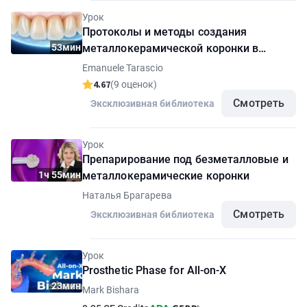
Урок
Протоколы и методы создания
53мин
металлокерамической коронки в
концепции вертикального
Emanuele Tarascio
препарирования
4.67
(9 оценок)
Смотреть
Эксклюзивная библиотека
Урок
Препарирование под безметалловые и
1ч 55мин
металлокерамические коронки
Наталья Брагарева
Смотреть
Эксклюзивная библиотека
Урок
Prosthetic Phase for All-on-X
23мин
Mark Bishara