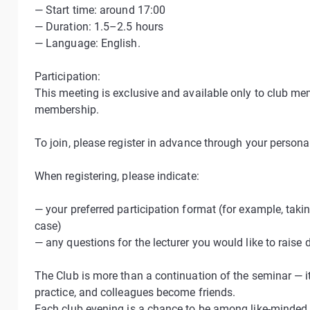
— Start time: around 17:00
— Duration: 1.5–2.5 hours
— Language: English.
Participation:
This meeting is exclusive and available only to club m
membership.
To join, please register in advance through your person
When registering, please indicate:
— your preferred participation format (for example, takin
case)
— any questions for the lecturer you would like to raise 
The Club is more than a continuation of the seminar — 
practice, and colleagues become friends.
Each club evening is a chance to be among like-minded 