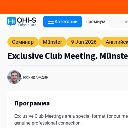
Детали курса
Лекторы
Место проведения
Категории
Премиум
Семинар
Münster
9 Jun 2026
Английс
Exclusive Club Meeting. Münste
Леонид Эмдин
Программа
Exclusive Club Meetings are a special format for our m
genuine professional connection.