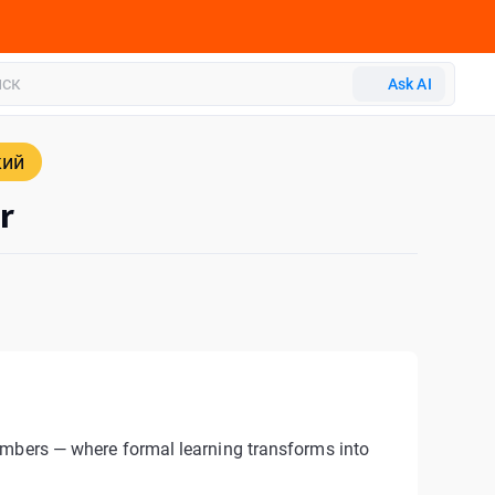
Ask AI
кий
r
embers — where formal learning transforms into