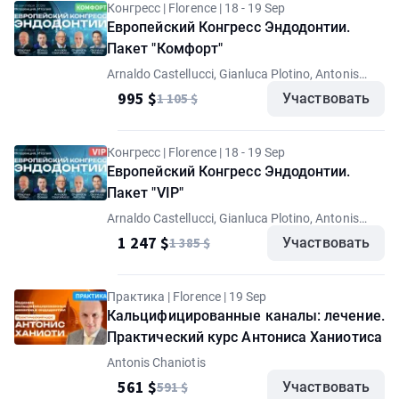
Конгресс | Florence | 18 - 19 Sep
Европейский Конгресс Эндодонтии.
Пакет "Комфорт"
Arnaldo Castellucci, Gianluca Plotino, Antonis
Chaniotis, Stephen Cohen, Enrico Cassai
995 $
1 105 $
Участвовать
Конгресс | Florence | 18 - 19 Sep
Европейский Конгресс Эндодонтии.
Пакет "VIP"
Arnaldo Castellucci, Gianluca Plotino, Antonis
Chaniotis, Stephen Cohen, Enrico Cassai
1 247 $
1 385 $
Участвовать
Практика | Florence | 19 Sep
Кальцифицированные каналы: лечение.
Практический курс Антониса Ханиотиса
Antonis Chaniotis
561 $
591 $
Участвовать