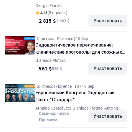
Фиорелли
Giorgio Fiorelli
4.63
(8 оценок)
2 815 $
2 963 $
Участвовать
Практика | Florence | 18 Sep
Эндодонтическое перелечивание:
клинические протоколы для сложных
случаев. Практический курс Джанлуки
Gianluca Plotino
Плотино
561 $
591 $
Участвовать
Конгресс | Florence | 18 - 19 Sep
Европейский Конгресс Эндодонтии.
Пакет "Стандарт"
Arnaldo Castellucci, Gianluca Plotino, Antonis
Chaniotis, Stephen Cohen, Enrico Cassai
Семинар клуба
Участвовать
Премиум