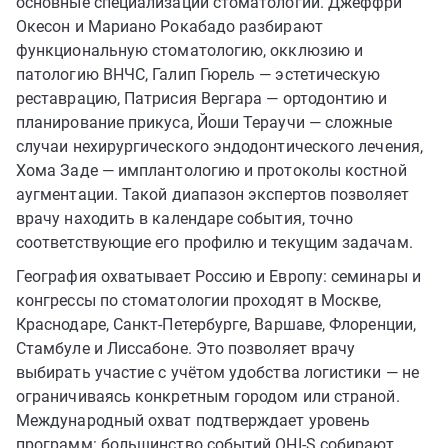
основные специализации стоматологии. Джеффри
Окесон и Мариано Рокабадо разбирают
функциональную стоматологию, окклюзию и
патологию ВНЧС, Галип Гюрель — эстетическую
реставрацию, Патрисия Вергара — ортодонтию и
планирование прикуса, Йоши Тераучи — сложные
случаи нехирургического эндодонтического лечения,
Хома Заде — имплантологию и протоколы костной
аугментации. Такой диапазон экспертов позволяет
врачу находить в календаре события, точно
соответствующие его профилю и текущим задачам.
География охватывает Россию и Европу: семинары и
конгрессы по стоматологии проходят в Москве,
Краснодаре, Санкт-Петербурге, Варшаве, Флоренции,
Стамбуле и Лиссабоне. Это позволяет врачу
выбирать участие с учётом удобства логистики — не
ограничиваясь конкретным городом или страной.
Международный охват подтверждает уровень
программ: большинство событий OHI-S собирают