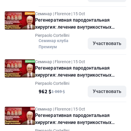
Семинар | Florence | 15 Oct
Регенеративная пародонтальная
хирургия: лечение внутрикостных
дефектов. Углубленный семинар
Pierpaolo Cortellini
Пьерпаоло Кортеллини. Пакет
Семинар клуба
Участвовать
Премиум
"Стандарт"
Семинар | Florence | 15 Oct
Регенеративная пародонтальная
хирургия: лечение внутрикостных
дефектов. Углубленный семинар
Pierpaolo Cortellini
Пьерпаоло Кортеллини. Пакет
962 $
1 069 $
Участвовать
"Комфорт"
Семинар | Florence | 15 Oct
Регенеративная пародонтальная
хирургия: лечение внутрикостных
дефектов. Углубленный семинар
Pierpaolo Cortellini