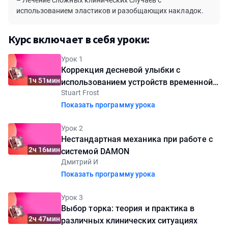
– Лечение сложных клинических случаев с
использованием эластиков и разобщающих накладок.
Курс включает в себя уроки:
Урок 1
Коррекция десневой улыбки с
1ч 51мин
использованием устройств временной
Stuart Frost
опоры (TADS) и системы Damon
Показать программу урока
Урок 2
Нестандартная механика при работе с
2ч 16мин
системой DAMON
Дмитрий И
Показать программу урока
Урок 3
Выбор торка: теория и практика в
2ч 47мин
различных клинических ситуациях