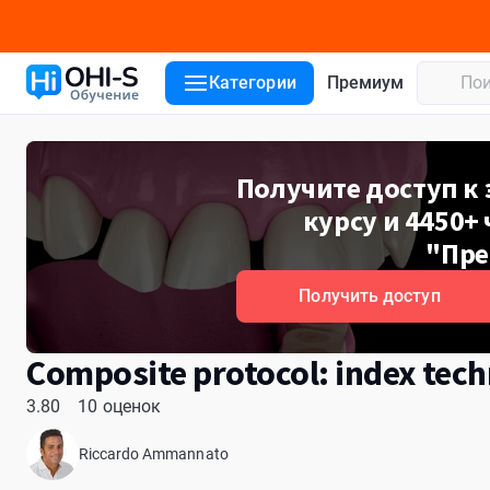
Детали курса
Лекторы
Отзывы
Категории
Премиум
Получите доступ к
курсу и 4450+ 
"Пре
Получить доступ
Composite protocol: index tec
3.80
10 оценок
Riccardo Ammannato