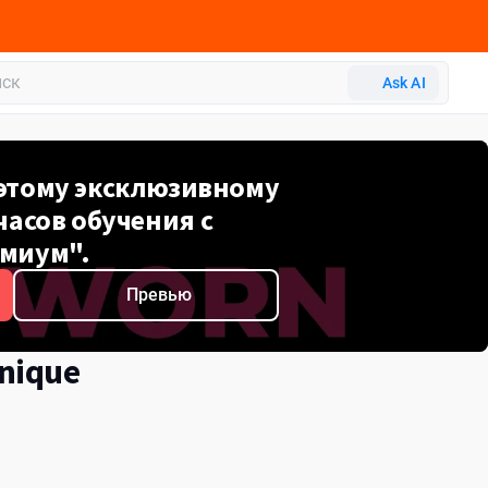
Ask AI
 этому эксклюзивному
часов обучения с
миум".
Превью
hnique