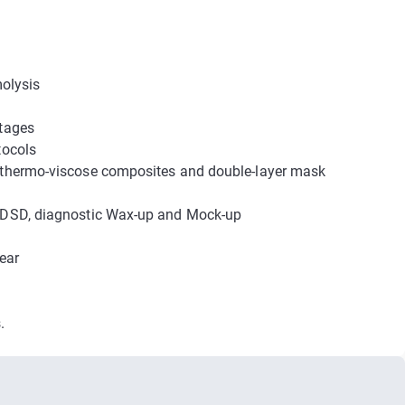
molysis
ntages
tocols
h thermo-viscose composites and double-layer mask
nd DSD, diagnostic Wax-up and Mock-up
ear
.