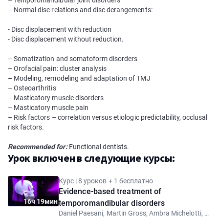
– Temporomandibular joint disorders
– Normal disc relations and disc derangements:
- Disc displacement with reduction
- Disc displacement without reduction.
– Somatization and somatoform disorders
– Оrofacial pain: сluster analysis
– Modeling, remodeling and adaptation of TMJ
– Osteoarthritis
– Masticatory muscle disorders
– Masticatory muscle pain
– Risk factors – correlation versus etiologic predictability, occlusal
risk factors.
Recommended for:
Functional dentists.
Урок включен в следующие курсы:
Курс | 8 уроков + 1 бесплатно
Evidence-based treatment of
16ч 19мин
temporomandibular disorders
Daniel Paesani, Martin Gross, Ambra Michelotti, Barry Glassman, Luca Guarda Nardini