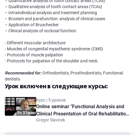
– Quantitative analysis of tooth contact areas (TCAs)
– Qualitative analysis of tooth contact areas (TCAs)
– Intraindividual analysis and treatment planning
– Bruxism and parafunction: analysis of clinical cases
– Application of Bruxсhecker
– Clinical analysis of occlusal function:
- Different muscular architecture
- Muscles of congenital myasthenic syndrome (CMS)
- Protocols of muscle palpation
- Protocols for palpation of the shoulder and neck.
Recommended for:
Orthodontists, Prosthodontists, Functional
dentists.
Урок включен в следующие курсы:
Курс | 5 уроков
Online seminar "Functional Analysis and
2ч 31мин
Clinical Presentation of Oral Rehabilitation
Gregor Slavicek
Cases: A Systematic Approach"