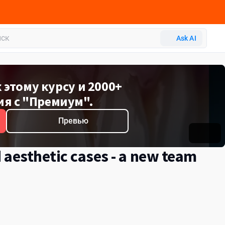
Ask AI
 этому курсу и 2000+
ия с "Премиум".
Превью
 aesthetic cases - a new team