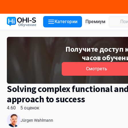
Детали курса
Лекторы
Отзывы
Категории
Премиум
Получите доступ к
часов обучен
Смотреть
Solving complex functional and
approach to success
4.60
5 оценок
Jürgen Wahlmann