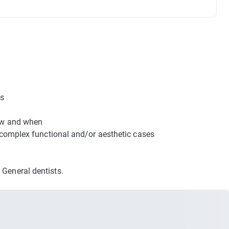
ss
how and when
n complex functional and/or aesthetic cases
 General dentists.