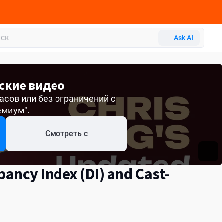
Ask AI
ские видео
асов или без ограничений с
емиум"
.
Смотреть с
pancy Index (DI) and Cast-