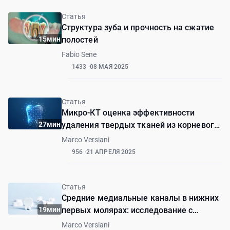
Статья
Структура зуба и прочность на сжатие
15мин
полостей
Fabio Sene
1433
08 МАЯ 2025
Статья
Микро-КТ оценка эффективности
27мин
удаления твердых тканей из корневого
канала и области истмуса с помощью
Marco Versiani
систем ирригации с положительным и
956
21 АПРЕЛЯ 2025
отрицательным давлением
Статья
Средние медиальные каналы в нижних
19мин
первых молярах: исследование с
использованием микро-КТ в различных
Marco Versiani