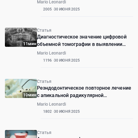
клыке с использованием
Mario Leonardi
биокерамического цемента:
2005
30 ИЮНЯ 2025
клинический случай.
Статья
Диагностическое значение цифровой
11мин
объемной томографии в выявлении
вестибулярной корневой перфорации:
Mario Leonardi
клинический случай
1196
30 ИЮНЯ 2025
Статья
Реэндодонтическое повторное лечение
10мин
с апикальной радикулярной
перфорацией зуба 11: академический
Mario Leonardi
научный отчет о случае.
1802
30 ИЮНЯ 2025
Статья