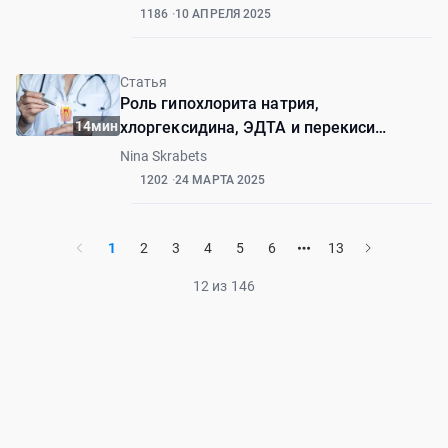
популяциях
1186
10 АПРЕЛЯ 2025
Статья
Роль гипохлорита натрия,
14мин
хлоргексидина, ЭДТА и перекиси
водорода в эндодонтическом орошении
Nina Skrabets
1202
24 МАРТА 2025
1
2
3
4
5
6
13
12 из 146