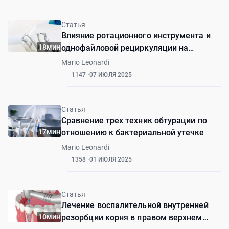
Статья
Влияние ротационного инструмента и
18мин
однофайловой рециркуляции на
снижение количества бактерий в
Mario Leonardi
инфицированных корневых каналах
1147
07 ИЮЛЯ 2025
Статья
Сравнение трех техник обтурации по
17мин
отношению к бактериальной утечке
Mario Leonardi
1358
01 ИЮЛЯ 2025
Статья
Лечение воспалительной внутренней
10мин
резорбции корня в правом верхнем