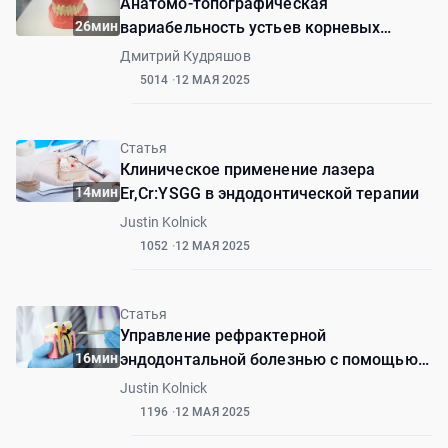
Анатомо-топографическая
26мин
вариабельность устьев корневых
каналов моляров верхней челюсти
Дмитрий Кудряшов
5014
12 МАЯ 2025
Статья
Клиническое применение лазера
14мин
Er,Cr:YSGG в эндодонтической терапии
Justin Kolnick
1052
12 МАЯ 2025
Статья
Управление рефрактерной
16мин
эндодонтальной болезнью с помощью
радиального апикального очищения
Justin Kolnick
1196
12 МАЯ 2025