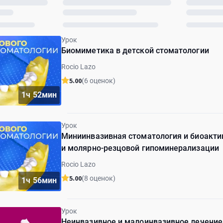
Урок
Биомиметика в детской стоматологии
Rocio Lazo
5.00
(6 оценок)
1ч 52мин
Урок
Миниинвазивная стоматология и биоакти
и молярно-резцовой гипоминерализации
Rocio Lazo
5.00
(8 оценок)
1ч 56мин
Урок
Неинвазивное и малоинвазивное лечение