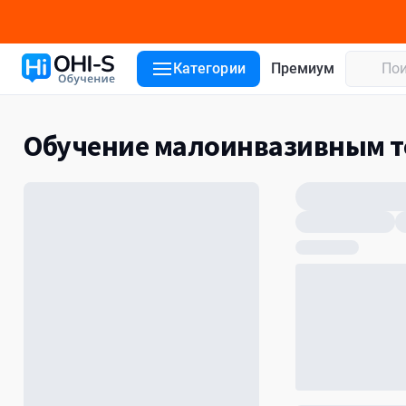
Категории
Премиум
Обучение малоинвазивным те