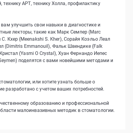
, технику АРТ, технику Холла, профилактику
 вам улучшить свои навыки в диагностике и
ные лекторы, такие как Марк Семпер (Marc
С. Кхер (Meenakshi S. Kher), Сорайя Коэльо Леал
ил (Dimitris Emmanouil), Фальк Швендике (Falk
 Кристал (Yasmi O Crystal), Хуан Фернандо Иепес
n Seymen) поделятся с вами новейшими методами и
стоматологии, или хотите узнать больше о
е разработано с учетом ваших потребностей.
ачественному образованию и профессиональной
 области малоинвазивных методик в стоматологии.