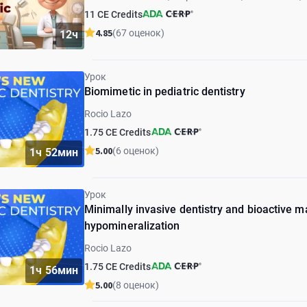
11 CE Credits
4.85
(67 оценок)
12ч
Урок
Biomimetiс in pediatric dentistry
Rocio Lazo
1.75 CE Credits
5.00
(6 оценок)
1ч 52мин
Урок
Minimally invasive dentistry and bioactive ma
hypomineralization
Rocio Lazo
1.75 CE Credits
1ч 56мин
5.00
(8 оценок)