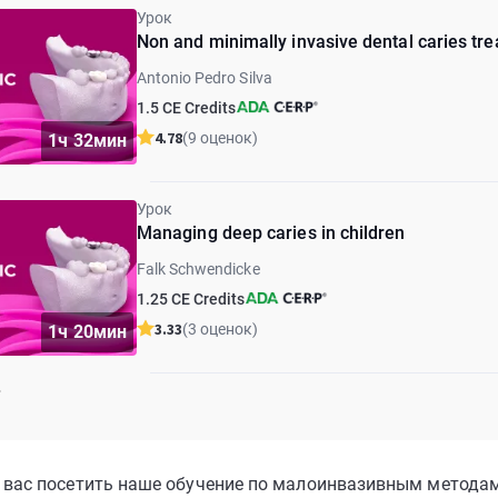
Урок
Non and minimally invasive dental caries tr
Antonio Pedro Silva
1.5 CE Credits
4.78
(9 оценок)
1ч 32мин
Урок
Managing deep caries in children
Falk Schwendicke
1.25 CE Credits
3.33
(3 оценок)
1ч 20мин
вас посетить наше обучение по малоинвазивным методам 