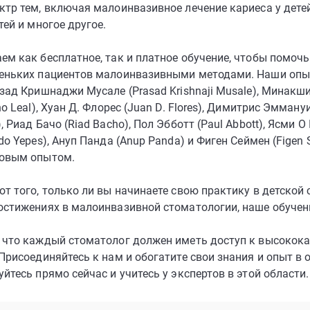
ктр тем, включая малоинвазивное лечение кариеса у детей
тей и многое другое.
ем как бесплатное, так и платное обучение, чтобы помочь
еньких пациентов малоинвазивными методами. Наши опыт
зад Кришнаджи Мусале (Prasad Krishnaji Musale), Минакши 
ho Leal), Хуан Д. Флорес (Juan D. Flores), Димитрис Эмману
, Риад Бачо (Riad Bacho), Пол Эбботт (Paul Abbott), Ясми О
do Yepes), Ануп Панда (Anup Panda) и Фиген Сеймен (Fige
довым опытом.
т того, только ли вы начинаете свою практику в детской 
остижениях в малоинвазивной стоматологии, наше обучени
 что каждый стоматолог должен иметь доступ к высокок
 Присоединяйтесь к нам и обогатите свои знания и опыт в
йтесь прямо сейчас и учитесь у экспертов в этой области.