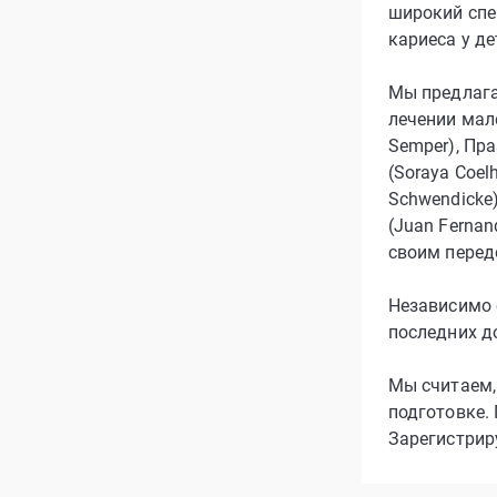
широкий спе
кариеса у де
Мы предлага
лечении мал
Semper), Пра
(Soraya Coel
Schwendicke)
(Juan Fernan
своим пере
Независимо о
последних д
Мы считаем,
подготовке.
Зарегистриру