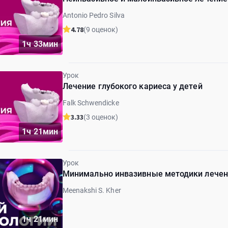
Antonio Pedro Silva
4.78
(9 оценок)
1ч 33мин
Урок
Лечение глубокого кариеса у детей
Falk Schwendicke
3.33
(3 оценок)
1ч 21мин
Урок
Минимально инвазивные методики лечен
Meenakshi S. Kher
1ч 21мин