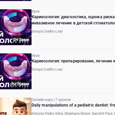
Урок
Кариесология: диагностика, оценка риск
инвазивное лечение в детской стоматоло
Soraya Coelho Leal
2ч 3мин
Урок
Кариесология: препарирование, лечение 
Soraya Coelho Leal
2ч 26мин
Онлайн-курс | 7 уроков
Daily manipulations of a pediatric dentist: 
Antonio Pedro Silva, Stephane Simon, Sanchit Paul, 