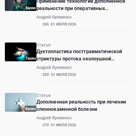
Применение технологии дополненной
8мин
реальности при оперативных
вмешательствах на верхней челюсти.
Андрей Яременко
Клинический случай
266
01 ИЮЛЯ 2026
Статья
Дуктопластика посттравматической
7мин
стриктуры протока околоушной
слюнной железы
Андрей Яременко
285
01 ИЮЛЯ 2026
Статья
Дополненная реальность при лечении
8мин
слюннокаменной болезни
Андрей Яременко
270
01 ИЮЛЯ 2026