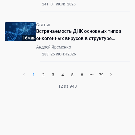
241
01 ИЮЛЯ 2026
Статья
Встречаемость ДНК основных типов
16мин
онкогенных вирусов в структуре
плоскоклеточного рака и нормальной
Андрей Яременко
слизистой оболочки полости рта
283
25 ИЮНЯ 2026
1
2
3
4
5
6
79
12 из 948