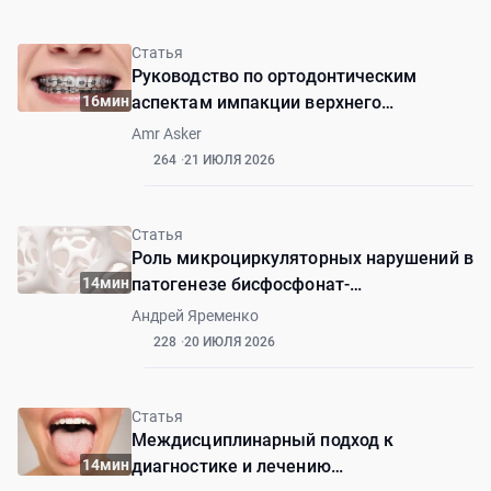
Статья
Руководство по ортодонтическим
16мин
аспектам импакции верхнего
центрального резца с дилацерацией
Amr Asker
264
21 ИЮЛЯ 2026
Статья
Роль микроциркуляторных нарушений в
14мин
патогенезе бисфосфонат-
ассоциированного остеонекроза
Андрей Яременко
228
20 ИЮЛЯ 2026
Статья
Междисциплинарный подход к
14мин
диагностике и лечению