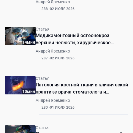
шилоподъязычного синдрома. Первый
Андрей Яременко
опыт
388
02 ИЮЛЯ 2026
Статья
Медикаментозный остеонекроз
14мин
верхней челюсти, хирургическое
лечение (клинический случай)
Андрей Яременко
287
02 ИЮЛЯ 2026
Статья
Патология костной ткани в клинической
10мин
практике врача-стоматолога и
челюстно-лицевого хирурга
Андрей Яременко
280
01 ИЮЛЯ 2026
Статья