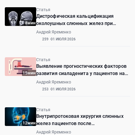
Статья
Дистрофическая кальцификация
8мин
околоушных слюнных желез при
болезни Шегрена
Андрей Яременко
259
01 ИЮЛЯ 2026
Статья
Выявление прогностических факторов
15мин
развития сиаладенита у пациентов на
фоне радиойодтерапии
Андрей Яременко
253
01 ИЮЛЯ 2026
Статья
Внутрипротоковая хирургия слюнных
12мин
желез пациентов после
радиойодтерапии
Андрей Яременко