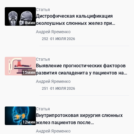
Статья
Дистрофическая кальцификация
8мин
околоушных слюнных желез при
болезни Шегрена
Андрей Яременко
252
01 ИЮЛЯ 2026
Статья
Выявление прогностических факторов
15мин
развития сиаладенита у пациентов на
фоне радиойодтерапии
Андрей Яременко
251
01 ИЮЛЯ 2026
Статья
Внутрипротоковая хирургия слюнных
12мин
желез пациентов после
радиойодтерапии
Андрей Яременко