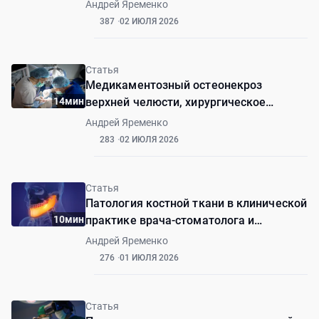
шилоподъязычного синдрома. Первый
Андрей Яременко
опыт
387
02 ИЮЛЯ 2026
Статья
Медикаментозный остеонекроз
14мин
верхней челюсти, хирургическое
лечение (клинический случай)
Андрей Яременко
283
02 ИЮЛЯ 2026
Статья
Патология костной ткани в клинической
10мин
практике врача-стоматолога и
челюстно-лицевого хирурга
Андрей Яременко
276
01 ИЮЛЯ 2026
Статья