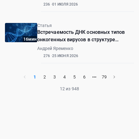
236
01 ИЮЛЯ 2026
Статья
Встречаемость ДНК основных типов
16мин
онкогенных вирусов в структуре
плоскоклеточного рака и нормальной
Андрей Яременко
слизистой оболочки полости рта
276
25 ИЮНЯ 2026
1
2
3
4
5
6
79
12 из 948