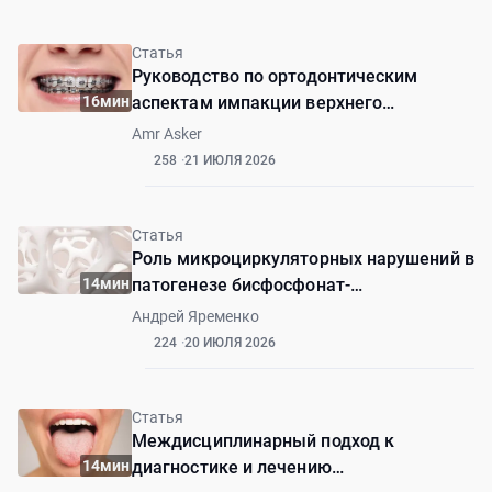
Статья
Руководство по ортодонтическим
16мин
аспектам импакции верхнего
центрального резца с дилацерацией
Amr Asker
258
21 ИЮЛЯ 2026
Статья
Роль микроциркуляторных нарушений в
14мин
патогенезе бисфосфонат-
ассоциированного остеонекроза
Андрей Яременко
224
20 ИЮЛЯ 2026
Статья
Междисциплинарный подход к
14мин
диагностике и лечению