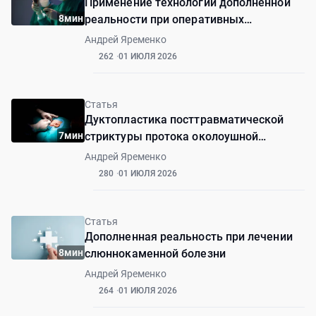
Применение технологии дополненной
8мин
реальности при оперативных
вмешательствах на верхней челюсти.
Андрей Яременко
Клинический случай
262
01 ИЮЛЯ 2026
Статья
Дуктопластика посттравматической
7мин
стриктуры протока околоушной
слюнной железы
Андрей Яременко
280
01 ИЮЛЯ 2026
Статья
Дополненная реальность при лечении
8мин
слюннокаменной болезни
Андрей Яременко
264
01 ИЮЛЯ 2026