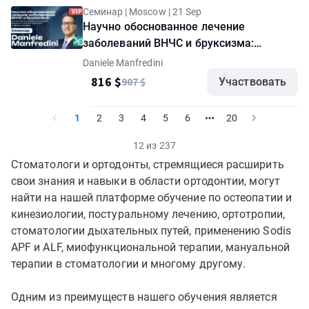
Семинар | Moscow | 21 Sep
Научно обоснованное лечение
заболеваний ВНЧС и бруксизма:
когнитивно-поведенческая терапия,
Daniele Manfredini
сплинт-терапия и артроцентез. Семинар
816 $
907 $
Участвовать
Daniele Manfredini. Пакет "VIP"
1
2
3
4
5
6
20
12 из 237
Стоматологи и ортодонты, стремящиеся расширить
свои знания и навыки в области ортодонтии, могут
найти на нашей платформе обучение по остеопатии и
кинезиологии, постуральному лечению, ортотропии,
стоматологии дыхательных путей, применению Sodis
APF и ALF, миофункциональной терапии, мануальной
терапии в стоматологии и многому другому.
Одним из преимуществ нашего обучения является