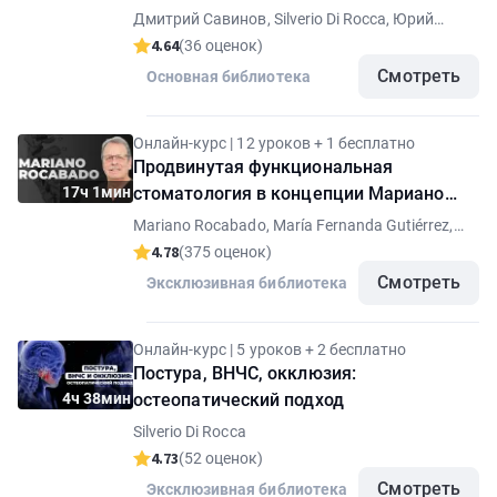
лечении пациентов
Дмитрий Савинов, Silverio Di Rocca, Юрий
Милутка
4.64
(36 оценок)
Смотреть
Основная библиотека
Онлайн-курс | 12 уроков + 1 бесплатно
Продвинутая функциональная
17ч 1мин
стоматология в концепции Мариано
Рокабадо
Mariano Rocabado, María Fernanda Gutiérrez,
Roberto Gutierrez
4.78
(375 оценок)
Смотреть
Эксклюзивная библиотека
Онлайн-курс | 5 уроков + 2 бесплатно
Постура, ВНЧС, окклюзия:
4ч 38мин
остеопатический подход
Silverio Di Rocca
4.73
(52 оценок)
Смотреть
Эксклюзивная библиотека