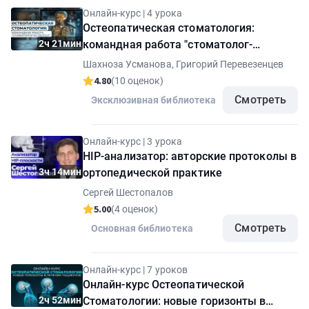
Онлайн-курс | 4 урока
Остеопатическая стоматология:
2ч 21мин
командная работа "стоматолог-
остеопат"
Шахноза Усманова, Григорий Перевезенцев
4.80
(10 оценок)
Смотреть
Эксклюзивная библиотека
Онлайн-курс | 3 урока
HIP-анализатор: авторские протоколы в
3ч 14мин
ортопедической практике
Сергей Шестопалов
5.00
(4 оценок)
Смотреть
Основная библиотека
Онлайн-курс | 7 уроков
Онлайн-курс Остеопатической
2ч 52мин
Стоматологии: новые горизонты в