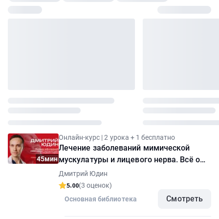
Онлайн-курс | 2 урока + 1 бесплатно
Лечение заболеваний мимической
45мин
мускулатуры и лицевого нерва. Всё о
взаимосвязи «Мозг — Мышцы — Сустав
Дмитрий Юдин
— Окклюзия»
5.00
(3 оценок)
Смотреть
Основная библиотека