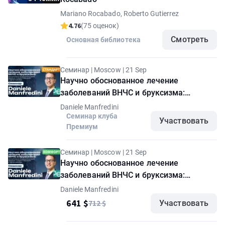
Mariano Rocabado, Roberto Gutierrez
4.76
(75 оценок)
Смотреть
Основная библиотека
Семинар | Moscow | 21 Sep
Научно обоснованное лечение
заболеваний ВНЧС и бруксизма:
когнитивно-поведенческая терапия,
Daniele Manfredini
сплинт-терапия и артроцентез. Семинар
Семинар клуба
Участвовать
Премиум
Daniele Manfredini. Пакет "Стандарт"
Семинар | Moscow | 21 Sep
Научно обоснованное лечение
заболеваний ВНЧС и бруксизма:
когнитивно-поведенческая терапия,
Daniele Manfredini
сплинт-терапия и артроцентез. Семинар
641 $
712 $
Участвовать
Daniele Manfredini. Пакет "Комфорт"