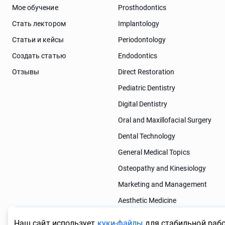
Мое обучение
Prosthodontics
Стать лектором
Implantology
Статьи и кейсы
Periodontology
Cоздать статью
Endodontics
Отзывы
Direct Restoration
Pediatric Dentistry
Digital Dentistry
Oral and Maxillofacial Surgery
Dental Technology
General Medical Topics
Osteopathy and Kinesiology
Marketing and Management
Aesthetic Medicine
Dermatology
Наш сайт использует
куки-файлы
для стабильной рабо