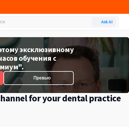
Ask AI
 этому эксклюзивному
часов обучения с
миум".
Превью
hannel for your dental practice