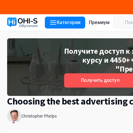
Детали курса
Лекторы
Категории
Премиум
Получите доступ к
курсу и 4450+ 
"Пре
Получить доступ
Choosing the best advertising c
Christopher Phelps