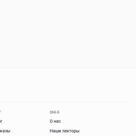
Т
OHI-S
ог
О нас
аказы
Наши лекторы