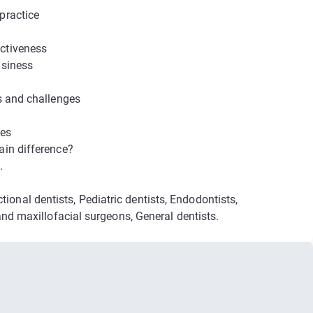
practice
ectiveness
usiness
ts and challenges
ses
ain difference?
.
ional dentists, Pediatric dentists, Endodontists,
 and maxillofacial surgeons, General dentists.