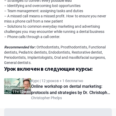
– Strategies to convert every possible lead
– Identifying and overcoming lost opportunities
– Team management: assigning tasks and duties
– A missed call means a missed profit. How to ensure you never
miss a phone call from a new patient
– Solutions to common everyday marketing and advertising
challenges you may encounter while running a dental business
– Phone calls through a call center.
Recommended for:
Orthodontists, Prosthodontists, Functional
dentists, Pediatric dentists, Endodontists, Restorative dentist,
Periodontists, Implantologists, Oral and maxillofacial surgeons,
General dentists.
Урок включен в следующие курсы:
Курс | 12 уроков + 1 бесплатно
Online workshop on dental marketing:
11ч 52мин
protocols and strategies by Dr. Christopher
Christopher Phelps
Phelps