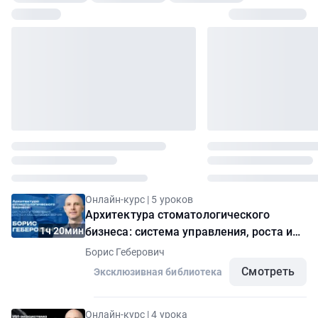
Онлайн-курс | 5 уроков
Архитектура стоматологического
1ч 20мин
бизнеса: система управления, роста и
масштабирования
Борис Геберович
Смотреть
Эксклюзивная библиотека
Онлайн-курс | 4 урока