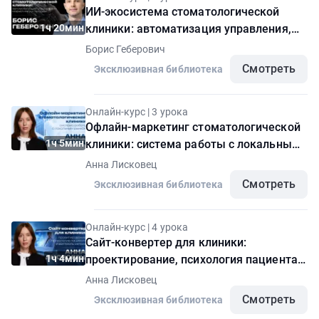
ИИ-экосистема стоматологической
1ч 20мин
клиники: автоматизация управления,
маркетинга и продаж
Борис Геберович
Смотреть
Эксклюзивная библиотека
Онлайн-курс | 3 урока
Офлайн-маркетинг стоматологической
1ч 5мин
клиники: система работы с локальным
рынком
Анна Лисковец
Смотреть
Эксклюзивная библиотека
Онлайн-курс | 4 урока
Сайт-конвертер для клиники:
1ч 4мин
проектирование, психология пациента и
контроль метрик
Анна Лисковец
Смотреть
Эксклюзивная библиотека