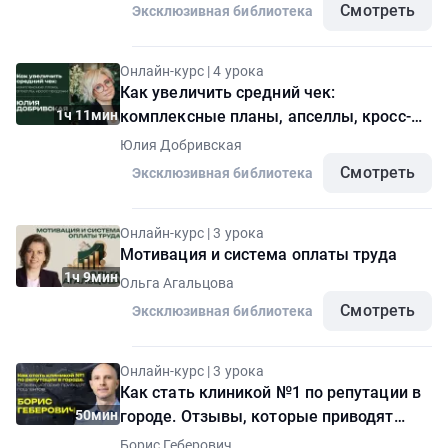
Смотреть
Эксклюзивная библиотека
Онлайн-курс | 4 урока
Как увеличить средний чек:
1ч 11мин
комплексные планы, апселлы, кросс-
продажи
Юлия Добривская
Смотреть
Эксклюзивная библиотека
Онлайн-курс | 3 урока
Мотивация и система оплаты труда
1ч 9мин
Ольга Агальцова
Смотреть
Эксклюзивная библиотека
Онлайн-курс | 3 урока
Как стать клиникой №1 по репутации в
50мин
городе. Отзывы, которые приводят
пациентов
Борис Геберович