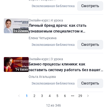
Смотреть
Эксклюзивная библиотека
Онлайн-курс | 4 урока
Личный бренд врача: как стать
1ч 22мин
узнаваемым специалистом и
привлекать пациентов через
Елена Четыркина
экспертность
Смотреть
Эксклюзивная библиотека
Онлайн-курс | 3 урока
Бизнес-процессы клиники: как
1ч 6мин
заставить систему работать без вашего
постоянного участия
Ольга Агальцова
Смотреть
Эксклюзивная библиотека
1
2
3
4
5
6
29
12 из 346