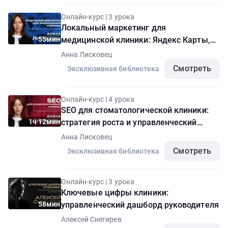
Онлайн-курс | 3 урока
Локальный маркетинг для
55мин
медицинской клиники: Яндекс Карты,
2ГИС и геосервисы
Анна Лисковец
Смотреть
Эксклюзивная библиотека
Онлайн-курс | 4 урока
SEO для стоматологической клиники:
1ч 12мин
стратегия роста и управленческий
контроль
Анна Лисковец
Смотреть
Эксклюзивная библиотека
Онлайн-курс | 3 урока
Ключевые цифры клиники:
58мин
управленческий дашборд руководителя
Алексей Снегирев